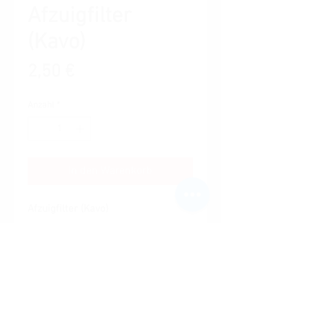
Afzuigfilter
(Kavo)
Preis
2,50 €
Anzahl
*
In den Warenkorb
Afzuigfilter (Kavo)
Ähnliche Produkte