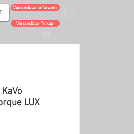
Versandbox anfordern
T
Versandbox Pickup
Anmelden
 KaVo
rque LUX
is