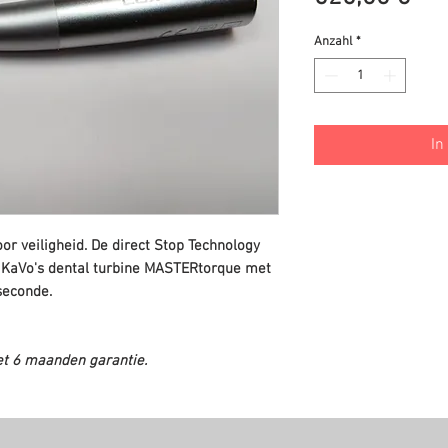
Anzahl
*
In
or veiligheid. De direct Stop Technology
n KaVo's dental turbine MASTERtorque met
seconde.
et 6 maanden garantie.