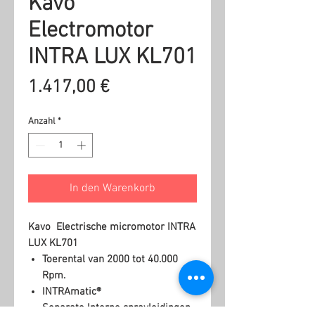
Kavo
Electromotor
INTRA LUX KL701
Preis
1.417,00 €
Anzahl
*
In den Warenkorb
Kavo Electrische micromotor INTRA
LUX KL701
Toerental van 2000 tot 40.000
Rpm.
INTRAmatic®
Separate Interne sprayleidingen