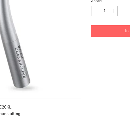
Anzahl
*
In
HC20KL
aansluiting