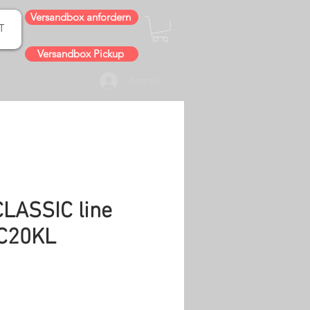
Versandbox anfordern
T
Versandbox Pickup
Anmelden
LASSIC line
HC20KL
is