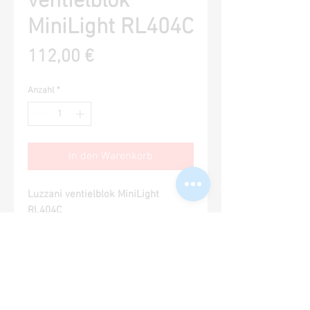
ventielblok
MiniLight RL404C
Preis
112,00 €
Anzahl
*
In den Warenkorb
Luzzani ventielblok MiniLight
RL404C
Ähnliche Produkte