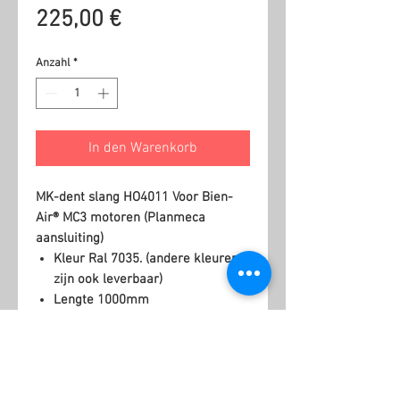
Preis
225,00 €
Anzahl
*
In den Warenkorb
MK-dent slang HO4011 Voor Bien-
Air® MC3 motoren (Planmeca
aansluiting)
Kleur Ral 7035. (andere kleuren
zijn ook leverbaar)
Lengte 1000mm
82 Ω
Ähnliche Produkte