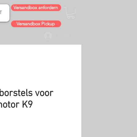
Versandbox anfordern
T
Versandbox Pickup
Anmelden
borstels voor
motor K9
s