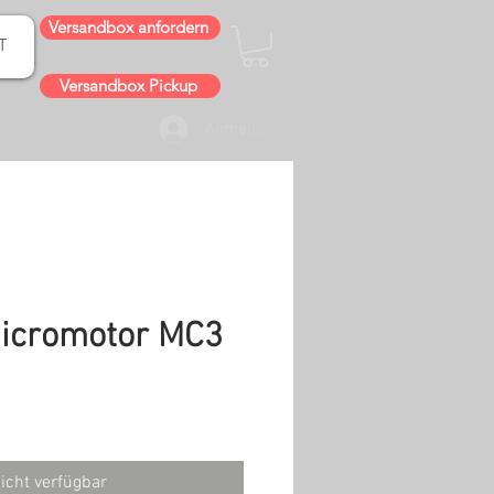
Versandbox anfordern
T
Versandbox Pickup
Anmelden
micromotor MC3
is
icht verfügbar