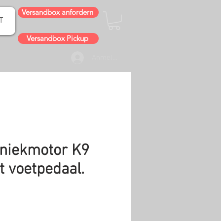
Versandbox anfordern
T
Versandbox Pickup
Anmelden
hniekmotor K9
 voetpedaal.
is