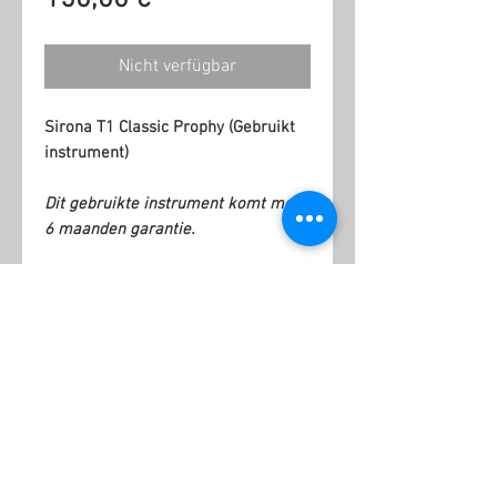
Nicht verfügbar
Sirona T1 Classic Prophy (Gebruikt
instrument)
Dit gebruikte instrument komt met
6 maanden garantie.
Ähnliche Produkte
Kopie
NSK
van
Ti-
KaVo
Max