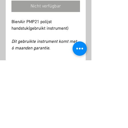
Nicht verfügbar
BienAir PMP21 polijst
handstuk(gebruikt instrument)
Dit gebruikte instrument komt met
6 maanden garantie.
Ähnliche Produkte
Kopie
NSK
van
Ti-
KaVo
Max
MASTERtorque
Z900KL
LUX
AGB
M9000LS