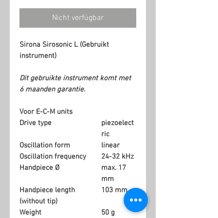
Nicht verfügbar
Sirona Sirosonic L (Gebruikt
instrument)
Dit gebruikte instrument komt met
6 maanden garantie.
Voor E-C-M units
Drive type
piezoelect
ric
Oscillation form
linear
Oscillation frequency
24-32 kHz
Handpiece Ø
max. 17
mm
Handpiece length
103 mm
(without tip)
Weight
50 g