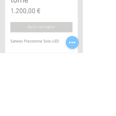
tome
Preis
1.200,00 €
Nicht verfügbar
Satelec Piezotome Solo-LED
Ähnliche Produkte
Kopie
NSK
van
Ti-
KaVo
Max
MASTERtorque
Z900KL
LUX
AGB
M9000LS