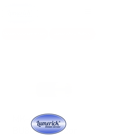
Anmelden
Versandbox anfordern
Versandbox Pickup
MK-dent LED
BU8012BA voor