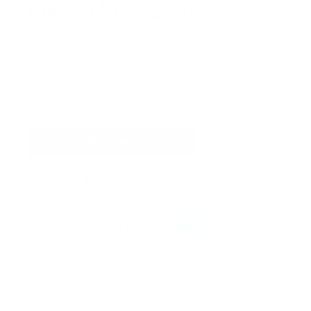
BienAir® motoren
Preis
39,00 €
Anzahl
*
In den Warenkorb
MK-dent BU8012BA
Licht kleur 5000 kelvin (daglicht)
opbrengst tot 25.000 lux
MK-dent LED voor BienAir®
motoren.