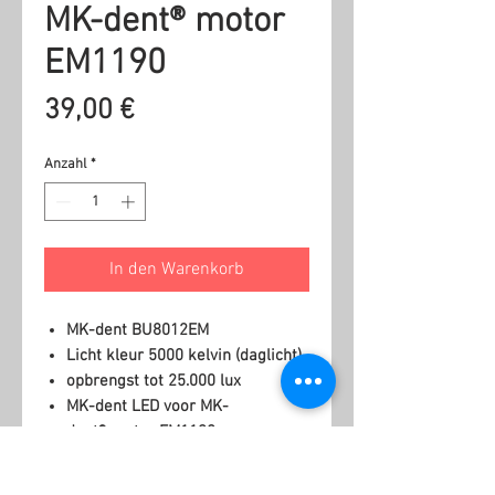
MK-dent® motor
EM1190
Preis
39,00 €
Anzahl
*
In den Warenkorb
MK-dent BU8012EM
Licht kleur 5000 kelvin (daglicht)
opbrengst tot 25.000 lux
MK-dent LED voor MK-
dent® motor EM1190