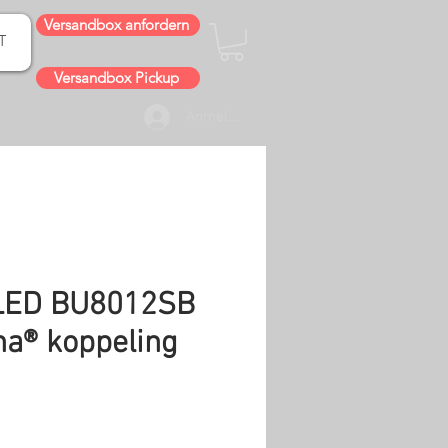
Versandbox anfordern
T
Versandbox Pickup
Anmelden
LED BU8012SB
na® koppeling
s