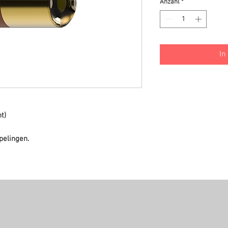
Anzahl
*
In
t)
pelingen.