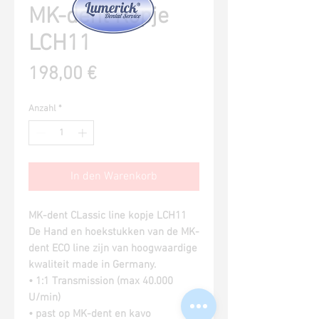
MK-dent Kopje
LCH11
Preis
198,00 €
Anzahl
*
In den Warenkorb
MK-dent CLassic line kopje LCH11
De Hand en hoekstukken van de MK-
dent ECO line zijn van hoogwaardige
kwaliteit made in Germany.
• 1:1 Transmission (max 40.000
U/min)
• past op MK-dent en kavo